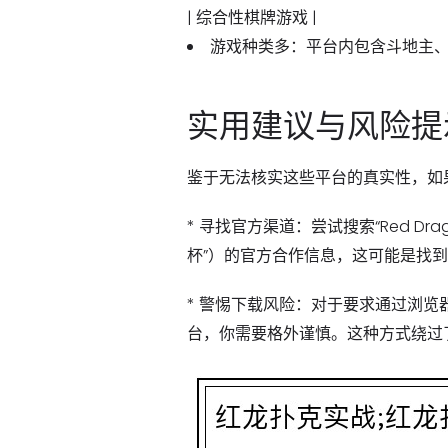
|
综合性棋牌游戏
|
游戏种类多
：平台内包含斗地主、
实用建议与风险提
鉴于无法核实这些平台的真实性，如
*
寻找官方渠道
：尝试搜索“Red Dr
杯”）的官方合作信息，这可能是找
*
警惕下载风险
：对于要求通过浏览
台，你需要格外谨慎。这种方式绕过