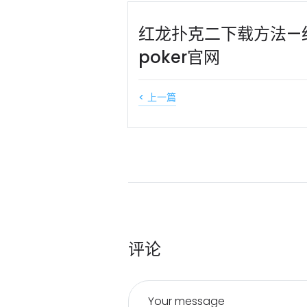
红龙扑克二下载方法—
poker官网
< 上一篇
评论
Your message