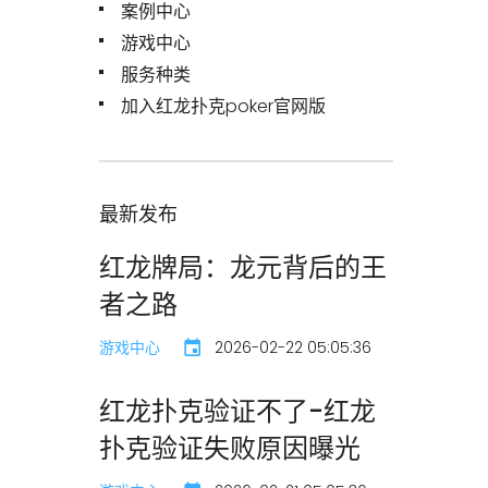
案例中心
游戏中心
服务种类
加入红龙扑克poker官网版
最新发布
红龙牌局：龙元背后的王
者之路
游戏中心
2026-02-22 05:05:36
红龙扑克验证不了-红龙
扑克验证失败原因曝光