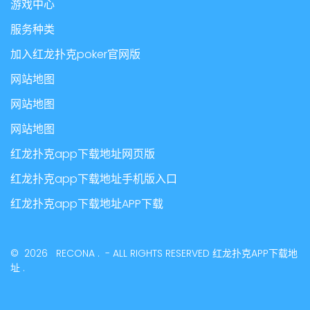
游戏中心
服务种类
加入红龙扑克poker官网版
网站地图
网站地图
网站地图
红龙扑克app下载地址网页版
红龙扑克app下载地址手机版入口
红龙扑克app下载地址APP下载
©
2026
RECONA
.
- ALL RIGHTS RESERVED
红龙扑克APP下载地
址
.