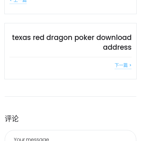
< 上一篇
texas red dragon poker download
address
下一篇 >
评论
Your message