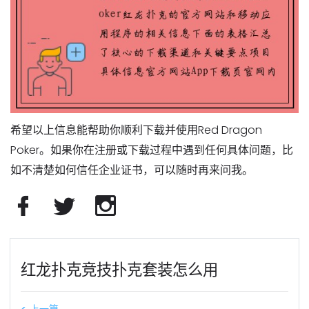
希望以上信息能帮助你顺利下载并使用Red Dragon
Poker。如果你在注册或下载过程中遇到任何具体问题，比
如不清楚如何信任企业证书，可以随时再来问我。
红龙扑克竞技扑克套装怎么用