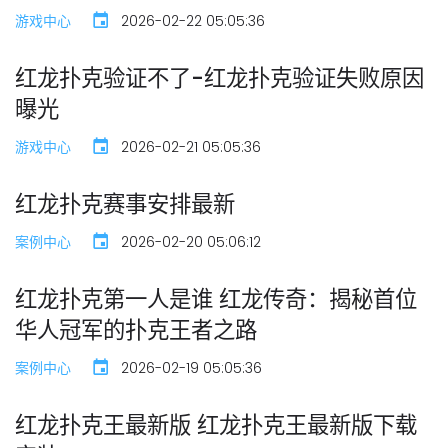
游戏中心
2026-02-22 05:05:36
红龙扑克验证不了-红龙扑克验证失败原因
曝光
游戏中心
2026-02-21 05:05:36
红龙扑克赛事安排最新
案例中心
2026-02-20 05:06:12
红龙扑克第一人是谁 红龙传奇：揭秘首位
华人冠军的扑克王者之路
案例中心
2026-02-19 05:05:36
红龙扑克王最新版 红龙扑克王最新版下载