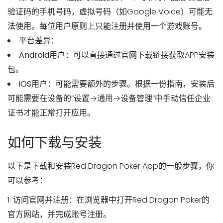
验证码的手机号码，虚拟号码（如Google Voice）可能无
法使用。每位用户原则上
只能注册并使用一个游戏账号
。
平台差异
：
Android用户
：可以直接通过官网下载链接获取APP安装
包。
iOS用户
：可能需要额外的步骤。根据一份指南，安装后
可能需要在设备的“设置→通用→设备管理”中手动信任企业
证书才能正常打开应用。
如何下载与安装
以下是下载和安装Red Dragon Poker App的一般步骤，你
可以参考：
1.
访问官网并注册
：在浏览器中打开Red Dragon Poker的
官方网站，并完成账号注册。