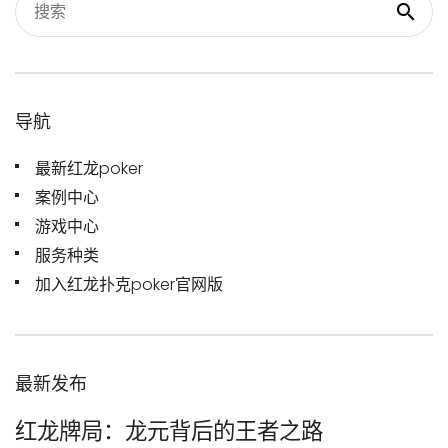
导航
最新红龙poker
案例中心
游戏中心
服务种类
加入红龙扑克poker官网版
最新发布
红龙牌局：龙元背后的王者之路