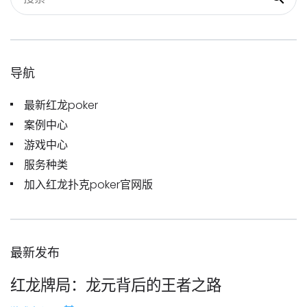
导航
最新红龙poker
案例中心
游戏中心
服务种类
加入红龙扑克poker官网版
最新发布
红龙牌局：龙元背后的王者之路