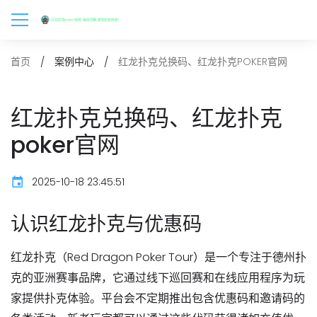
红龙扑克兑换码、红龙扑克POKER官网
首页
案例中心
红龙扑克兑换码、红龙扑克
poker官网
2025-10-18 23:45:51
认识红龙扑克与优惠码
红龙扑克（Red Dragon Poker Tour）是一个专注于德州扑
克的亚洲赛事品牌，它通过线下巡回赛和在线应用程序为玩
家提供扑克体验。平台会不定期推出包含
优惠码
和
邀请码
的