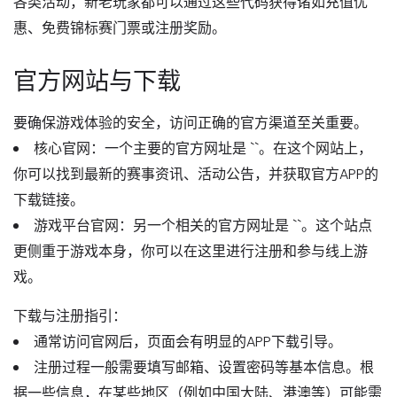
各类活动，新老玩家都可以通过这些代码获得诸如
充值优
惠
、
免费锦标赛门票
或注册奖励。
官方网站与下载
要确保游戏体验的安全，访问正确的官方渠道至关重要。
核心官网
：一个主要的官方网址是
``
。在这个网站上，
你可以找到最新的赛事资讯、活动公告，并获取官方APP的
下载链接。
游戏平台官网
：另一个相关的官方网址是
``
。这个站点
更侧重于游戏本身，你可以在这里进行注册和参与线上游
戏。
下载与注册指引
：
通常访问官网后，页面会有明显的APP下载引导。
注册过程一般需要填写邮箱、设置密码等基本信息。根
据一些信息，在某些地区（例如中国大陆、港澳等）可能需