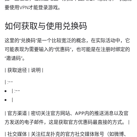
要使用VPN才能登录游戏。
如何获取与使用兑换码
这里的“兑换码”是一个比较宽泛的概念，在实际活动中，它
可能表现为需要输入的“优惠码”，也可能是在注册时绑定的
“邀请码”。
| 获取途径 | 说明 |
| :--
| :--
|
|
官方渠道
| 密切关注
官方网站
、
APP内的推送消息
以及
官
方发送的电子邮件
，这是获取官方优惠码最直接的方式。 |
|
社交媒体
| 关注红龙扑克的官方社交媒体账号（如微博、