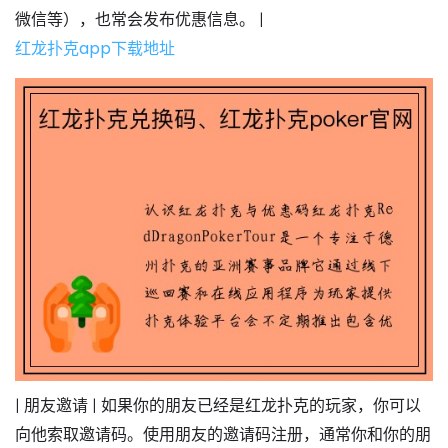
微信等），也常会发布优惠信息。 |
红龙扑克app下载地址
|
朋友邀请
| 如果你的朋友已经是红龙扑克的玩家，你可以
向他索取
邀请码
。使用朋友的邀请码注册，通常你和你的朋